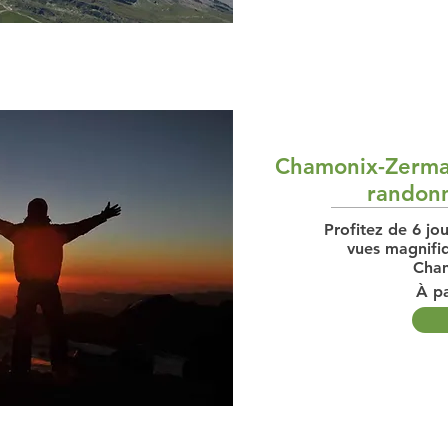
Chamonix-Zermat
randonn
Profitez de 6 jo
vues magnifiq
Cham
À pa