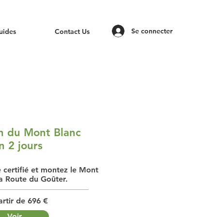
Se connecter
uides
Contact Us
n du Mont Blanc
n 2 jours
 certifié et montez le Mont
la Route du Goûter.
rtir de 696 €
Voir