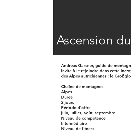
Ascension du
Andreas Gassner, guide de montagn
invite à le rejoindre dans cette in
des Alpes autrichiennes : le Großglo
Chaîne de montagnes
Alpes
Durée
2 jours
Période d'offre
juin, juillet, août, septembre
Niveau de compétence
Intermédiaire
Niveau de fitness