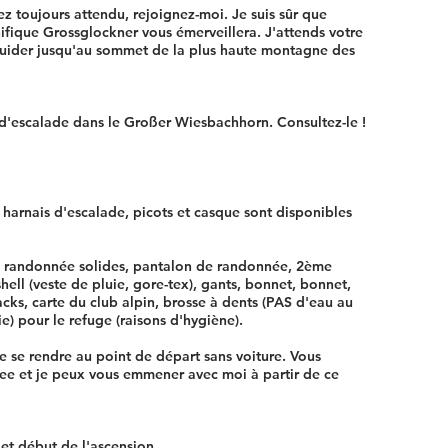
ez toujours attendu, rejoignez-moi. Je suis sûr que
ifique Grossglockner vous émerveillera. J'attends votre
 guider jusqu'au sommet de la plus haute montagne des
'escalade dans le Großer Wiesbachhorn. Consultez-le !
harnais d'escalade, picots et casque sont disponibles
e randonnée solides, pantalon de randonnée, 2ème
shell (veste de pluie, gore-tex), gants, bonnet, bonnet,
acks, carte du club alpin, brosse à dents (PAS d'eau au
ie) pour le refuge (raisons d'hygiène).
 de se rendre au point de départ sans voiture. Vous
 See et je peux vous emmener avec moi à partir de ce
 et début de l'ascension