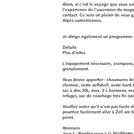
Alors, si c'est le voyage que vous av
l'expérience de l'ascension du magn
contact. Ce sera un plaisir de vous
Alpes autrichiennes.
Je dirige également un programme d
Détails
Plus d'infos
L'équipement nécessaire, crampons, 
gratuitement.
Vous devez apporter : chaussures d
chemise, veste softshell, veste hard 
sac à dos 30L, max. 2 L boissons, sn
refuge), sac de couchage très fin (so
Veuillez noter qu'il n'est pas facile
pourriez facilement aller à Zell am
point.
Itinéraire
Jour 1 : Rendez-vous à la Stüdlhütte