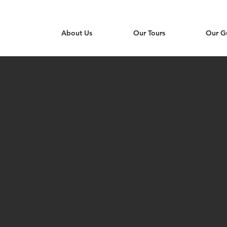
About Us
Our Tours
Our G