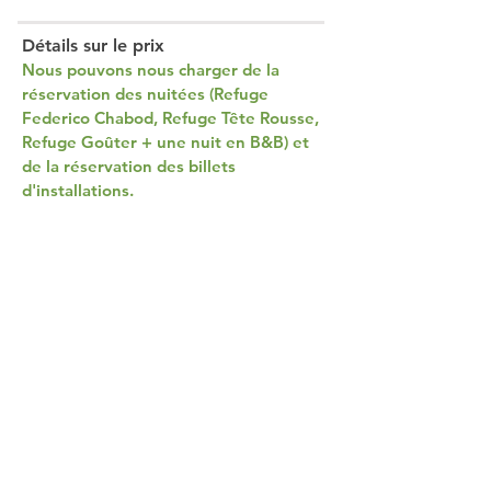
Détails sur le prix
Nous pouvons nous charger de la
réservation des nuitées (Refuge
Federico Chabod, Refuge Tête Rousse,
Refuge Goûter + une nuit en B&B) et
de la réservation des billets
d'installations.
Nous pouvons vous proposer des
services supplémentaires pour vous
aider à planifier l'hébergement et la
logistique avant et après le voyage :
ces frais supplémentaires ne sont pas
inclus et doivent être payés sur place.
LE PRIX NE COMPREND PAS :
- Chaussures d'alpinisme (à louer, payer
et récupérer par le client dans les