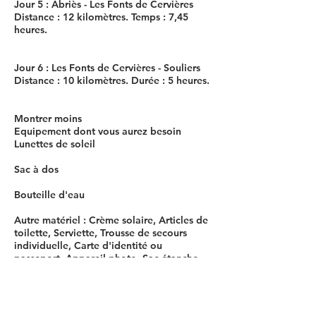
Jour 5 : Abriès - Les Fonts de Cervières
Distance : 12 kilomètres. Temps : 7,45
heures.
Jour 6 : Les Fonts de Cervières - Souliers
Distance : 10 kilomètres. Durée : 5 heures.
Montrer moins
Equipement dont vous aurez besoin
Lunettes de soleil
Sac à dos
Bouteille d'eau
Autre matériel : Crème solaire, Articles de
toilette, Serviette, Trousse de secours
individuelle, Carte d'identité ou
passeport, Appareil photo, Sac étanche
pour les documents et l'argent, Casquette
ou chapeau, Gants et chapeau, Veste
imperméable, Manteau imperméable pour
le sac à dos, Polaire, Pantalon de