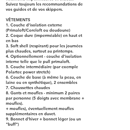
Suivez toujours les recommandations de
vos guides et de vos skippers.
VÊTEMENTS
1. Couche d'isolation externe
(Primaloft/Coreloft ou doudoune)
2. Coque dure (imperméable) en haut et
en bas
3. Soft shell (respirant) pour les journées
plus chaudes, surtout au printemps.
4. Optionnellement - couche d'isolation
interne telle que le pull primaloft.
5. Couche intermédiaire (par exemple
Polartec power stretch)
6. Couche de base (à même la peau, en
laine ou en synthétique), 2 ensembles
7. Chaussettes chaudes
8. Gants et moufles - minimum 2 paires
par personne (5 doigts avec membrane +
moufles).
+ moufles), éventuellement moufles
supplémentaires en duvet.
9. Bonnet d'hiver + bonnet léger (ou un
"buff")