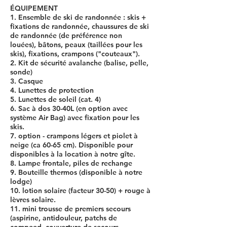
ÉQUIPEMENT
1. Ensemble de ski de randonnée : skis +
fixations de randonnée, chaussures de ski
de randonnée (de préférence non
louées), bâtons, peaux (taillées pour les
skis), fixations, crampons ("couteaux").
2. Kit de sécurité avalanche (balise, pelle,
sonde)
3. Casque
4. Lunettes de protection
5. Lunettes de soleil (cat. 4)
6. Sac à dos 30-40L (en option avec
système Air Bag) avec fixation pour les
skis.
7. option - crampons légers et piolet à
neige (ca 60-65 cm). Disponible pour
disponibles à la location à notre gîte.
8. Lampe frontale, piles de rechange
9. Bouteille thermos (disponible à notre
lodge)
10. lotion solaire (facteur 30-50) + rouge à
lèvres solaire.
11. mini trousse de premiers secours
(aspirine, antidouleur, patchs de