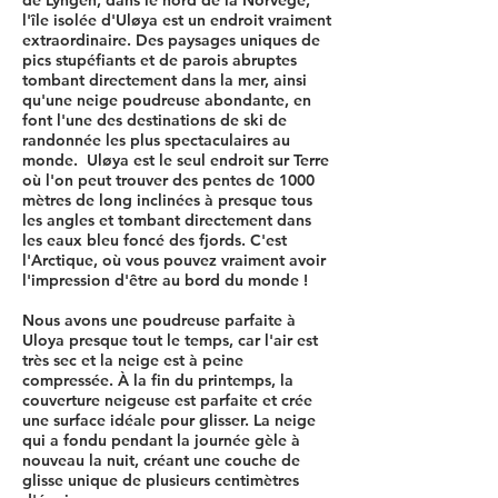
de Lyngen, dans le nord de la Norvège,
l'île isolée d'Uløya est un endroit vraiment
extraordinaire. Des paysages uniques de
pics stupéfiants et de parois abruptes
tombant directement dans la mer, ainsi
qu'une neige poudreuse abondante, en
font l'une des destinations de ski de
randonnée les plus spectaculaires au
monde. Uløya est le seul endroit sur Terre
où l'on peut trouver des pentes de 1000
mètres de long inclinées à presque tous
les angles et tombant directement dans
les eaux bleu foncé des fjords. C'est
l'Arctique, où vous pouvez vraiment avoir
l'impression d'être au bord du monde !
Nous avons une poudreuse parfaite à
Uloya presque tout le temps, car l'air est
très sec et la neige est à peine
compressée. À la fin du printemps, la
couverture neigeuse est parfaite et crée
une surface idéale pour glisser. La neige
qui a fondu pendant la journée gèle à
nouveau la nuit, créant une couche de
glisse unique de plusieurs centimètres